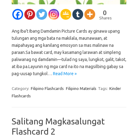
0
Shares
Ang Iba’t Ibang Damdamin Picture Cards ay ginawa upang
tulungan ang mga bata na makilala, maunawaan, at
maipahayag ang kanilang emosyon sa mas malinaw na
paraan.Sa bawat card, may kasamang larawan at simpleng
paliwanag ng damdamin—tulad ng saya, lungkot, galit, takot,
at iba pa.Layunin ng mga card na ito na magsilbing gabay sa
pag-uusap tungkol…
Read More »
Category:
Filipino Flashcards
Filipino Materials
Tags:
Kinder
Flashcards
Salitang Magkasalungat
Flashcard 2