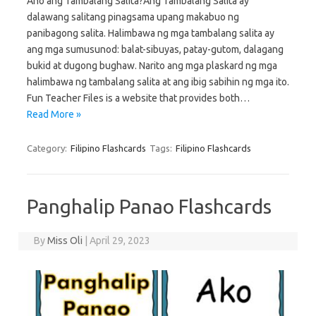
Ano ang Tambalang Salita?Ang Tambalang Salita ay
dalawang salitang pinagsama upang makabuo ng
panibagong salita. Halimbawa ng mga tambalang salita ay
ang mga sumusunod: balat-sibuyas, patay-gutom, dalagang
bukid at dugong bughaw. Narito ang mga plaskard ng mga
halimbawa ng tambalang salita at ang ibig sabihin ng mga ito.
Fun Teacher Files is a website that provides both…
Read More »
Category:
Filipino Flashcards
Tags:
Filipino Flashcards
Panghalip Panao Flashcards
By
Miss Oli
|
April 29, 2023