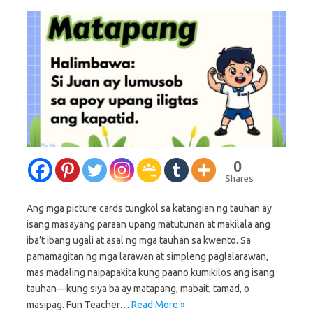
0
Shares
Ang mga picture cards tungkol sa katangian ng tauhan ay
isang masayang paraan upang matutunan at makilala ang
iba’t ibang ugali at asal ng mga tauhan sa kwento. Sa
pamamagitan ng mga larawan at simpleng paglalarawan,
mas madaling naipapakita kung paano kumikilos ang isang
tauhan—kung siya ba ay matapang, mabait, tamad, o
masipag. Fun Teacher…
Read More »