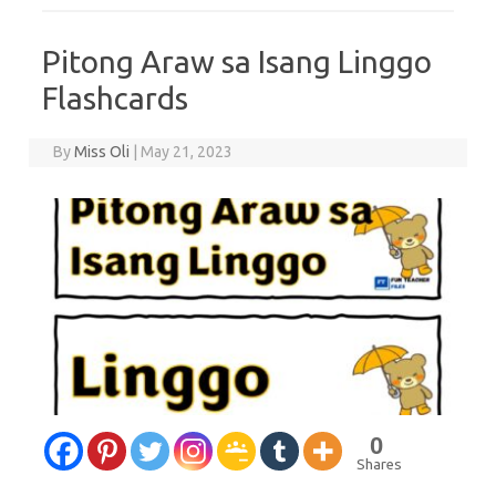
Pitong Araw sa Isang Linggo
Flashcards
By
Miss Oli
|
May 21, 2023
0
Shares