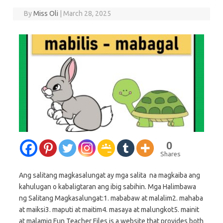
By
Miss Oli
|
March 28, 2025
0
Shares
Ang salitang magkasalungat ay mga salita na magkaiba ang
kahulugan o kabaligtaran ang ibig sabihin. Mga Halimbawa
ng Salitang Magkasalungat:1. mababaw at malalim2. mahaba
at maiksi3. maputi at maitim4. masaya at malungkot5. mainit
at malamig Fun Teacher Files is a website that provides both