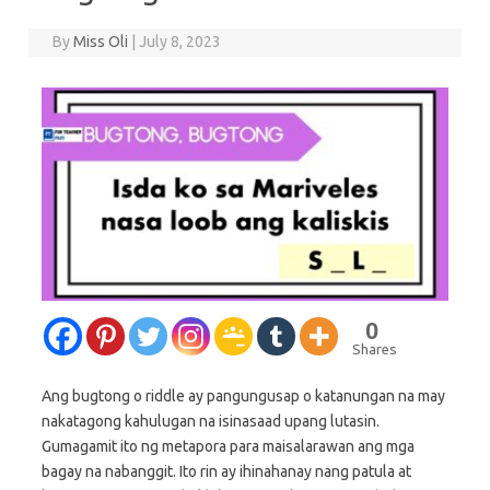
By
Miss Oli
|
July 8, 2023
0
Shares
Ang bugtong o riddle ay pangungusap o katanungan na may
nakatagong kahulugan na isinasaad upang lutasin.
Gumagamit ito ng metapora para maisalarawan ang mga
bagay na nabanggit. Ito rin ay ihinahanay nang patula at